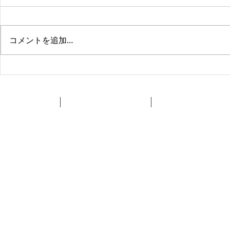
か？
くすみ美装の業務内容が、クリー
ニングのみから、 クリーニング
クロスの補
コメントを追加…
をベースとして内装も手がけるよ
うになり ありがたいことに、忙
しい毎日。 気にはなっているも
のの、ホームページ、ブログの放
置・・・ 一方で、手軽に投稿で
Home
原状回復・空室
在宅クリーニング
きるSNSに寄ってしまっておりま
した。...