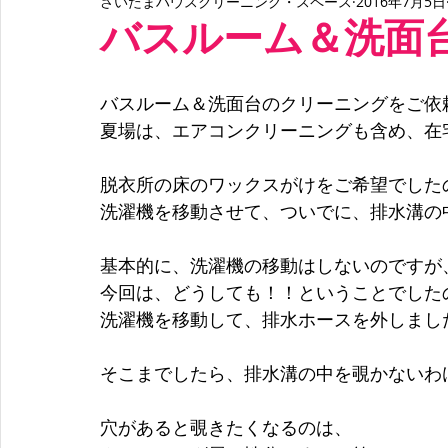
さいたまハウスクリーニング・スペース
2016年7月5日
クロス張り替え
床張り替え
化粧シート
バスルーム＆洗面
バスルーム＆洗面台のクリーニングをご依
夏場は、エアコンクリーニングも含め、在
脱衣所の床のワックスがけをご希望でした
洗濯機を移動させて、ついでに、排水溝の
基本的に、洗濯機の移動はしないのですが
今回は、どうしても！！ということでした
洗濯機を移動して、排水ホースを外しまし
そこまでしたら、排水溝の中を覗かないわ
穴があると覗きたくなるのは、